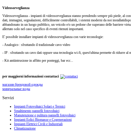
Videosorveglianza
Videosorveglianza - impianti di videosorveglianza stanno prendendo sempre più piede, al contr
dati, immagini, segnalazioni, difficilmente controllabili, i sistemi moderni da noi installatidi
abbandonato in un luogo pubblico, un veicolo e/o un pedone che superano delle barriere virtual
allertato solo nel caso specifico di eventi ritenuti importanti.
E' possibile installare impianti di videosorveglianza con varie teconologie:
- Analogico : sfruttando il tradizionale cavo video
- IP : sfruttando un cavo dati oppure una tecnologia wi-fi, quest'ultima permette di ridurre al 
- Kit antiintrusione in affitto per ponteggi, bar ecc...
per maggiorni informazioni contattaci
магазин брендовой одежды
минеральные воды
Servizi
Impianti Fotovoltaici Solari e Termici
Smaltimento pannelli fotovoltaici
Manutenzione e pulitura pannelli fotovoltaici
Impianti Eolici Biomasse e Cogenerazioni
Impianti Elettrici Civili e Industriali
Climatizzazione