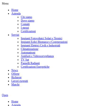
Menu
Home
Azienda
Chi siamo
Dove siamo
Contatti
I mezzi
Certificazioni
Servizi
Impianti Fotovoltaici Solari e Termici
Impianti Eolici Biomasse e Cogenerazioni
Impianti Elettrici Civili e Industriali
Climatizzazione
Automatismi
Antifurti e Videosorveglianza
TV Sat
Pannelli Radianti
Certificazioni Energetiche
News
Offerte
Richieste
Lavori eseguiti
Marchi
Open
Home
Azienda