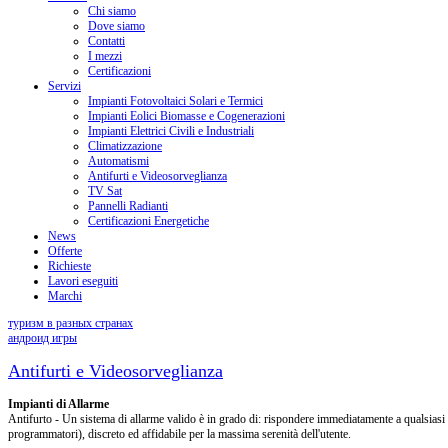
Chi siamo
Dove siamo
Contatti
I mezzi
Certificazioni
Servizi
Impianti Fotovoltaici Solari e Termici
Impianti Eolici Biomasse e Cogenerazioni
Impianti Elettrici Civili e Industriali
Climatizzazione
Automatismi
Antifurti e Videosorveglianza
TV Sat
Pannelli Radianti
Certificazioni Energetiche
News
Offerte
Richieste
Lavori eseguiti
Marchi
туризм в разных странах
андроид игры
Antifurti e Videosorveglianza
Impianti di Allarme
Antifurto - Un sistema di allarme valido è in grado di: rispondere immediatamente a qualsiasi t
programmatori), discreto ed affidabile per la massima serenità dell'utente.