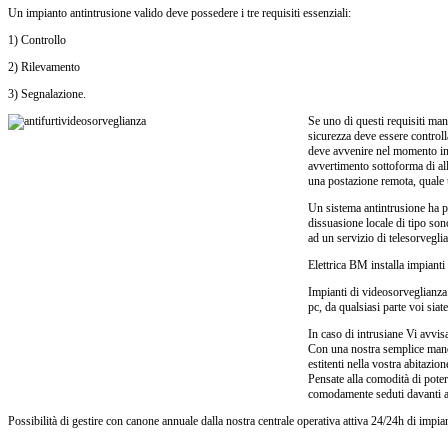
Un impianto antintrusione valido deve possedere i tre requisiti essenziali:
1) Controllo
2) Rilevamento
3) Segnalazione.
Se uno di questi requisiti man
sicurezza deve essere control
deve avvenire nel momento in cu
avvertimento sottoforma di all
una postazione remota, quale u
Un sistema antintrusione ha p
dissuasione locale di tipo so
ad un servizio di telesorveglia
Elettrica BM installa impianti 
Impianti di videosorveglianza 
pc, da qualsiasi parte voi siate
In caso di intrusiane Vi avvi
Con una nostra semplice manovr
estitenti nella vostra abitazi
Pensate alla comodità di poter
comodamente seduti davanti al
Possibilità di gestire con canone annuale dalla nostra centrale operativa attiva 24/24h di impian