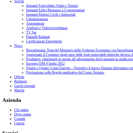
Servizi
Impianti Fotovoltaici Solari e Termici
Impianti Eolici Biomasse e Cogenerazioni
Impianti Elettrici Civili e Industriali
Climatizzazione
Automatismi
Antifurti e Videosorveglianza
TV Sat
Pannelli Radianti
Certificazioni Energetiche
News
Biocarburanti: Nota del Ministero dello Sviluppo Economico sui biocarburan
Aggiornato il Contatore degli oneri delle fonti rinnovabili elettriche diverse d
Produttori: chiarimenti in merito all’adeguamento degli impianti in media te
Incentivi DM 6 luglio 2012
Quarto e Quinto Conto Energia – Operativo il nuovo Sistema informatico per le
Precisazione sulle Regole applicative del Conto Termico
Offerte
Richieste
Lavori eseguiti
Marchi
Azienda
Chi siamo
Dove siamo
Contatti
I mezzi
Servizi