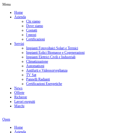
Menu
Home
Azienda
Chi siamo
Dove siamo
Contatti
I mezzi
Certificazioni
Servizi
Impianti Fotovoltaici Solari e Termici
Impianti Eolici Biomasse e Cogenerazioni
Impianti Elettrici Civili e Industriali
Climatizzazione
Automatismi
Antifurti e Videosorveglianza
TV Sat
Pannelli Radianti
Certificazioni Energetiche
News
Offerte
Richieste
Lavori eseguiti
Marchi
Open
Home
Azienda