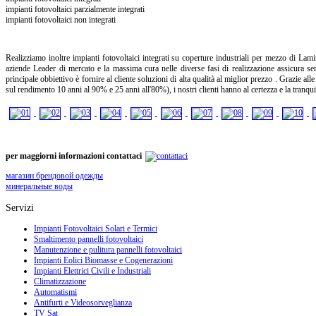
impianti fotovoltaici parzialmente integrati
impianti fotovoltaici non integrati
Realizziamo inoltre impianti fotovoltaici integrati su coperture industriali per mezzo di Lam
aziende Leader di mercato e la massima cura nelle diverse fasi di realizzazione assicura sem
principale obbiettivo è fornire al cliente soluzioni di alta qualità al miglior prezzo . Grazie al
sul rendimento 10 anni al 90% e 25 anni all'80%), i nostri clienti hanno al certezza e la tranquil
per maggiorni informazioni contattaci
магазин брендовой одежды
минеральные воды
Servizi
Impianti Fotovoltaici Solari e Termici
Smaltimento pannelli fotovoltaici
Manutenzione e pulitura pannelli fotovoltaici
Impianti Eolici Biomasse e Cogenerazioni
Impianti Elettrici Civili e Industriali
Climatizzazione
Automatismi
Antifurti e Videosorveglianza
TV Sat