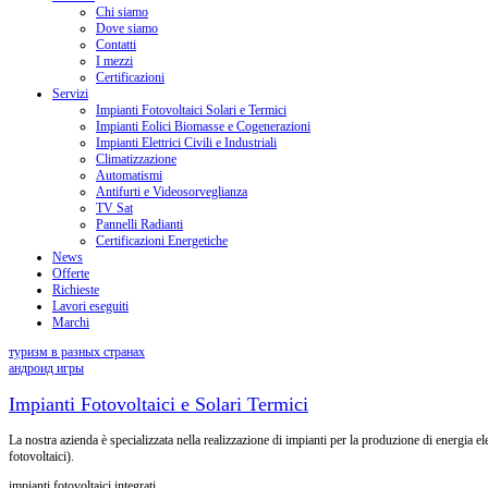
Chi siamo
Dove siamo
Contatti
I mezzi
Certificazioni
Servizi
Impianti Fotovoltaici Solari e Termici
Impianti Eolici Biomasse e Cogenerazioni
Impianti Elettrici Civili e Industriali
Climatizzazione
Automatismi
Antifurti e Videosorveglianza
TV Sat
Pannelli Radianti
Certificazioni Energetiche
News
Offerte
Richieste
Lavori eseguiti
Marchi
туризм в разных странах
андроид игры
Impianti Fotovoltaici e Solari Termici
La nostra azienda è specializzata nella realizzazione di impianti per la produzione di energia el
fotovoltaici).
impianti fotovoltaici integrati