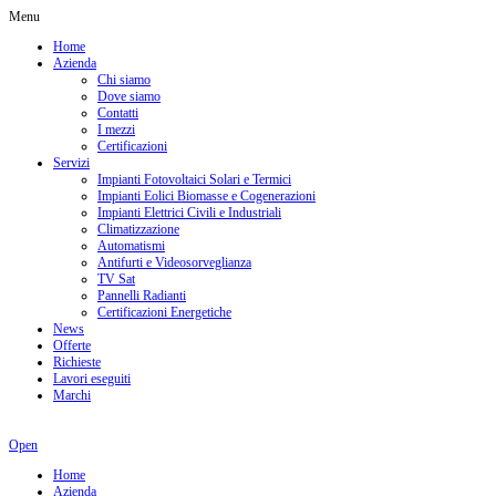
Menu
Home
Azienda
Chi siamo
Dove siamo
Contatti
I mezzi
Certificazioni
Servizi
Impianti Fotovoltaici Solari e Termici
Impianti Eolici Biomasse e Cogenerazioni
Impianti Elettrici Civili e Industriali
Climatizzazione
Automatismi
Antifurti e Videosorveglianza
TV Sat
Pannelli Radianti
Certificazioni Energetiche
News
Offerte
Richieste
Lavori eseguiti
Marchi
Open
Home
Azienda