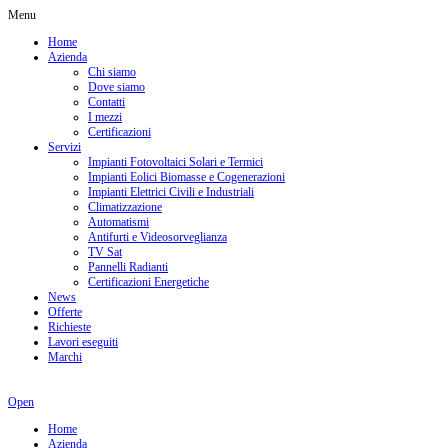
Menu
Home
Azienda
Chi siamo
Dove siamo
Contatti
I mezzi
Certificazioni
Servizi
Impianti Fotovoltaici Solari e Termici
Impianti Eolici Biomasse e Cogenerazioni
Impianti Elettrici Civili e Industriali
Climatizzazione
Automatismi
Antifurti e Videosorveglianza
TV Sat
Pannelli Radianti
Certificazioni Energetiche
News
Offerte
Richieste
Lavori eseguiti
Marchi
Open
Home
Azienda