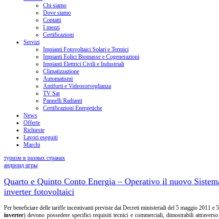
Chi siamo
Dove siamo
Contatti
I mezzi
Certificazioni
Servizi
Impianti Fotovoltaici Solari e Termici
Impianti Eolici Biomasse e Cogenerazioni
Impianti Elettrici Civili e Industriali
Climatizzazione
Automatismi
Antifurti e Videosorveglianza
TV Sat
Pannelli Radianti
Certificazioni Energetiche
News
Offerte
Richieste
Lavori eseguiti
Marchi
туризм в разных странах
андроид игры
Quarto e Quinto Conto Energia – Operativo il nuovo Sistema i
inverter fotovoltaici
Per beneficiare delle tariffe incentivanti previste dai Decreti ministeriali del 5 maggio 2011 
inverter
) devono possedere specifici requisiti tecnici e commerciali, dimostrabili attraverso