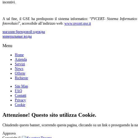
incentivi.
A tal fine, il GSE ha predisposto il sistema informatico: “
PVCERT- Sistema Informatico a 
fotovoltaici
”, accessibile all’indirizzo web:
www.pvcert.gse.it
магазин брендовой одежды
минеральные воды
Menu
Home
Azienda
Servizi
News
Offerte
Richieste
Site Map
FAQ
Contatti
Privacy
Cookie
Attenzione! Questo sito utilizza Cookie.
Chiudendo questo banner, scorrendo questa pagina, cliccando su un link o proseguendo la navi
Approvo
Copyright ©