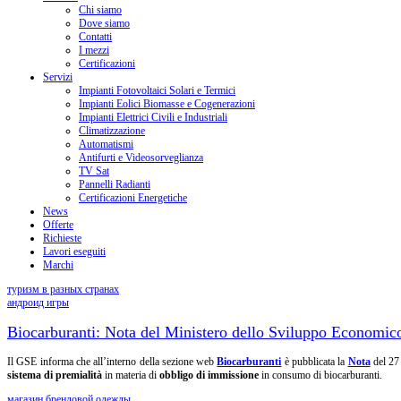
Chi siamo
Dove siamo
Contatti
I mezzi
Certificazioni
Servizi
Impianti Fotovoltaici Solari e Termici
Impianti Eolici Biomasse e Cogenerazioni
Impianti Elettrici Civili e Industriali
Climatizzazione
Automatismi
Antifurti e Videosorveglianza
TV Sat
Pannelli Radianti
Certificazioni Energetiche
News
Offerte
Richieste
Lavori eseguiti
Marchi
туризм в разных странах
андроид игры
Biocarburanti: Nota del Ministero dello Sviluppo Economico
Il GSE informa che all’interno della sezione web
Biocarburanti
è pubblicata la
Nota
del 27
sistema di premialità
in materia di
obbligo di immissione
in consumo di biocarburanti.
магазин брендовой одежды