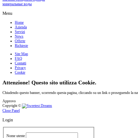
минеральные воды
Menu
Home
Azienda
Servizi
News
Offerte
Richieste
Site Map
FAQ
Contatti
Privacy
Cookie
Attenzione! Questo sito utilizza Cookie.
Chiudendo questo banner, scorrendo questa pagina, cliccando su un link o proseguendo la navi
Approvo
Copyright ©
Close Panel
Login
Nome utente