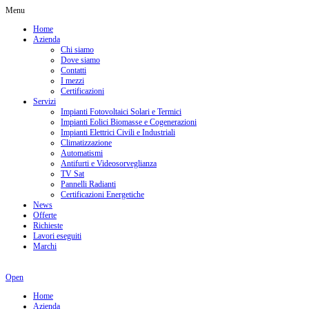
Menu
Home
Azienda
Chi siamo
Dove siamo
Contatti
I mezzi
Certificazioni
Servizi
Impianti Fotovoltaici Solari e Termici
Impianti Eolici Biomasse e Cogenerazioni
Impianti Elettrici Civili e Industriali
Climatizzazione
Automatismi
Antifurti e Videosorveglianza
TV Sat
Pannelli Radianti
Certificazioni Energetiche
News
Offerte
Richieste
Lavori eseguiti
Marchi
Open
Home
Azienda